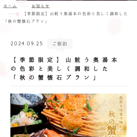
お知らせ
ホーム
お知らせ
【季節限定】山粧う奥湯本の色彩と美しく調和した
宿泊約款
「秋の蟹懐石プラン」
予約確認・変更・キャンセル
ファクトブック
パスワードをお忘れの場合
会員登録
2024.09.25
ご宿泊
0460-85-7321
Tel.
/
空室検索
10:00 ~ 19:00
【季節限定】山粧う奥湯本
の色彩と美しく調和した
「秋の蟹懐石プラン」
会員登録
予約確認·変更·キャンセル
よくあるご質問
お問い合わせ