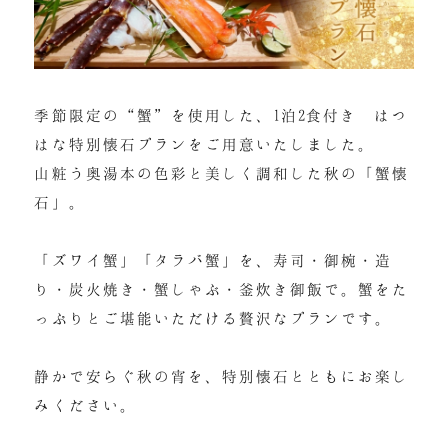
Follow us
季節限定の“蟹”を使用した、1泊2食付き はつ
はな特別懐石プランをご用意いたしました。
山粧う奥湯本の色彩と美しく調和した秋の「蟹懐
石」。
「ズワイ蟹」「タラバ蟹」を、寿司・御椀・造
り・炭火焼き・蟹しゃぶ・釜炊き御飯で。蟹をた
っぷりとご堪能いただける贅沢なプランです。
静かで安らぐ秋の宵を、特別懐石とともにお楽し
みください。