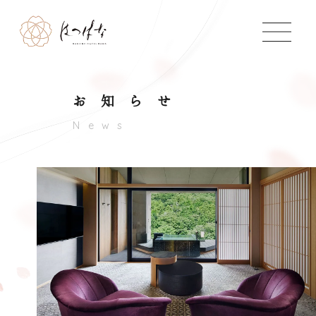
温泉
リラクゼーション
Language
館内のご案内
お知らせ
アクセス
News
ご宿泊日
はつはなで過ごす休日
日付未定
2026.08.09
泊数
大人1室
部屋数
SDGsについての
会員登録
1
2
1
取り組み
予約確認·変更·キャン
箱根の歴史と
セル
共に歩む
よくあるご質問
お問い合わせ
空室カレンダー