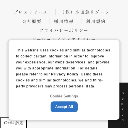
プレスリリース
（株）小田急リゾーツ
会社概要
採用情報
利用規約
プライバシーポリシー
ソーシャルメディアポリシー
カスタマーハラスメントに対する行動指針
This website uses cookies and similar technologies
to collect certain information in order to improve
your experience, our website/services, and provide
you with appropriate information. For details,
（株）小田急リゾーツ 施設一覧
please refer to our
Privacy Policy
. Using these
cookies and similar technologies, we and third-
party providers may process personal data.
空室検索
Search
Cookie Settings
Accept All
Cookie設定